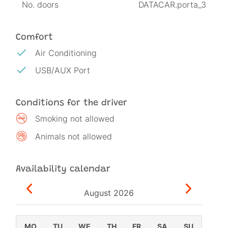
No. doors
DATACAR.porta_3
Comfort
Air Conditioning
USB/AUX Port
Conditions for the driver
Smoking not allowed
Animals not allowed
Availability calendar
August
2026
MO
TU
WE
TH
FR
SA
SU